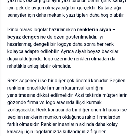
yazı hoş olacağı gibi aynı yazı türünün demir çelik sanayi
için pek de uygun olmayacağı bir gerçektir. Bu tarz ağır
sanayiler için daha mekanik yazı tipleri daha hoş olabilir.
İkinci olarak logolar hazırlanırken
renklerin siyah –
beyaz dengesi
ne de özen gösterilmelidir. İyi
hazırlanmış, dengeli bir logoya daha sonra her renk
kolayca adapte edilebilir. Ayrıca siyah beyaz baskılar
düşünüldüğünde, logo üzerinde renkleri olmadan da
rahatlıkla anlaşılabilir olmalıdır.
Renk seçeneği ise bir diğer çok önemli konudur. Seçilen
renklerin öncelikle firmanın kurumsal kimliğini
yansıtmasına dikkat edilmelidir. Aksi taktirde müşterilerin
gözende firma ve logo arasında ilişki kurmak
zorlaşacaktır. Renk konusunda bir diğer önemli husus ise
seçilen renklerin mümkün olduğunca rakip firmalardan
farklı olmasıdır. Renkler insanların aklında daha kolay
kalacağı için logolarınızda kullandığınız figürler