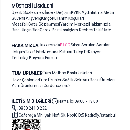
MÜŞTERI İLIŞKILERI
Üyelik Sözleşmesi
İade / Değişim
KVKK Aydınlatma Metni
Güvenli Alışveriş
Kargo
Kullanım Koşulları
Mesafeli Satış Sözleşmesi
Yardım Merkezi
Hakkımızda
Bize Ulaşın
Blog
Çerez Politikası
İşlem Rehberi
Teklif İste
HAKKIMIZDA
Hakkımızda
BLOG
Sıkça Sorulan Sorular
İletişim
Teklif İste
Numune Kutusu Talep Et
Kariyer
Tedarikçi Başvuru Formu
TÜM ÜRÜNLER
Tüm Matbaa Baskı Ürünleri
Hazır Şablonlar
Fuar Ürünleri
Sağlık Sektörü Baskı Ürünleri
Yeni Ürünlerimizi Gördünüz mü?
İLETIŞIM BILGILERI
Hafta İçi 09:00 - 18:00
0850 241 0 232
Caferağa Mh. Şair Nefi Sk. No:46 D:5 Kadıköy/İstanbul