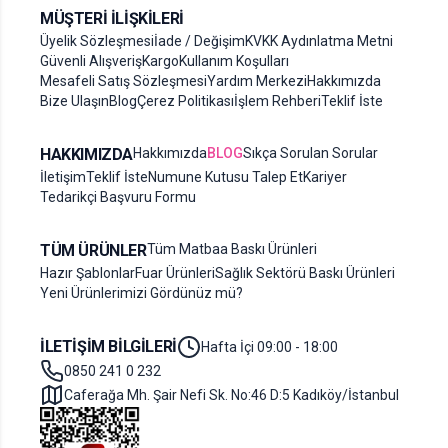
MÜŞTERI İLIŞKILERI
Üyelik Sözleşmesi
İade / Değişim
KVKK Aydınlatma Metni
Güvenli Alışveriş
Kargo
Kullanım Koşulları
Mesafeli Satış Sözleşmesi
Yardım Merkezi
Hakkımızda
Bize Ulaşın
Blog
Çerez Politikası
İşlem Rehberi
Teklif İste
HAKKIMIZDA
Hakkımızda
BLOG
Sıkça Sorulan Sorular
İletişim
Teklif İste
Numune Kutusu Talep Et
Kariyer
Tedarikçi Başvuru Formu
TÜM ÜRÜNLER
Tüm Matbaa Baskı Ürünleri
Hazır Şablonlar
Fuar Ürünleri
Sağlık Sektörü Baskı Ürünleri
Yeni Ürünlerimizi Gördünüz mü?
İLETIŞIM BILGILERI
Hafta İçi 09:00 - 18:00
0850 241 0 232
Caferağa Mh. Şair Nefi Sk. No:46 D:5 Kadıköy/İstanbul