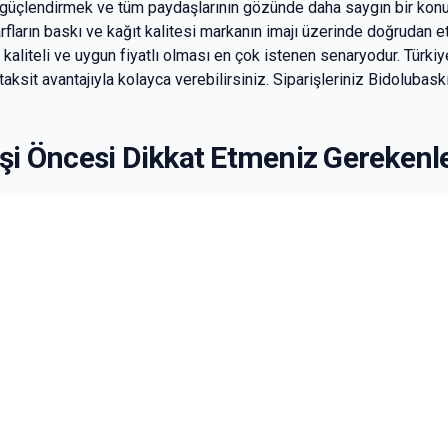
i güçlendirmek ve tüm paydaşlarının gözünde daha saygın bir konum
rfların baskı ve kağıt kalitesi markanın imajı üzerinde doğrudan etki
kaliteli ve uygun fiyatlı olması en çok istenen senaryodur. Türki
 taksit avantajıyla kolayca verebilirsiniz. Siparişleriniz Bidolubas
işi Öncesi Dikkat Etmeniz Gerekenl
ni ve zarf boyutunu seçerken kullanım şeklinizi göz önünde bulundurmalı
 boyutlarda hazırlamalısınız. Tasarımınızı hazırlarken ürün sayfalarında y
ine baskılı olacak şekilde
yapmamanız
önerilir.