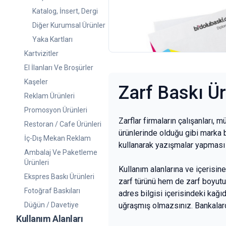
Diplomat Zarf
Katalog, İnsert, Dergi
10
adet
126,00 TL
Diğer Kurumsal Ürünler
+KDV
(65)
Yaka Kartları
Kartvizitler
El İlanları Ve Broşürler
Kaşeler
Zarf Baskı Ü
Reklam Ürünleri
Promosyon Ürünleri
Zarflar firmaların çalışanları, 
Restoran / Cafe Ürünleri
ürünlerinde olduğu gibi marka b
İç-Dış Mekan Reklam
kullanarak yazışmalar yapmas
Ambalaj Ve Paketleme
Ürünleri
Kullanım alanlarına ve içerisin
Ekspres Baskı Ürünleri
zarf türünü hem de zarf boyut
Fotoğraf Baskıları
adres bilgisi içerisindeki kağı
Düğün / Davetiye
uğraşmış olmazsınız. Bankalard
Kullanım Alanları