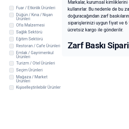
Markalar, kurumsal kimliklerin
Fuar / Etkinlik Ürünleri
kullanırlar. Bu nedenle de bu za
Düğün / Kına / Nişan
doğuracağından zarf baskıların 
Ürünleri
siparişlerinizi uygun fiyat ve 6
Ofis Malzemesi
ücretsiz kargo ile gönderilir.
Sağlık Sektörü
Eğitim Sektörü
Zarf Baskı Sipar
Restoran / Cafe Ürünleri
Emlak / Gayrimenkul
Ürünleri
Sipariş edeceğiniz zarf çeşidi
Turizm / Otel Ürünleri
Tasarımınızı siparişinize uygun
Seçim Ürünleri
dikkatlice okumalısınız.
Mağaza / Market
Ürünleri
Önemli
: Tasarımınızı tüm zem
Kişiselleştirilebilir Ürünler