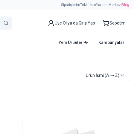
Siparişlerim
Teklif İste
Yardım Merkezi
Blog
Üye Ol ya da Giriş Yap
Sepetim
Yeni Ürünler 📢
Kampanyalar
Ürün İsmi
(A
Z)