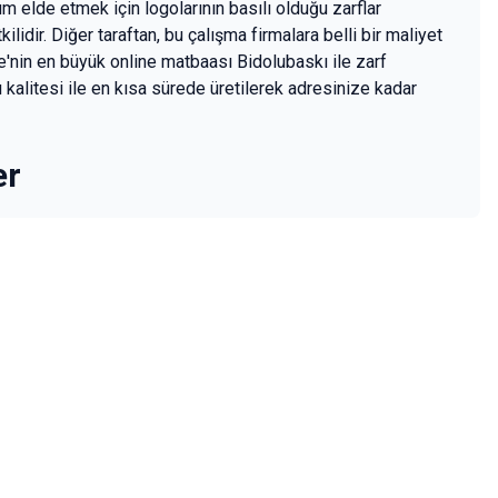
 elde etmek için logolarının basılı olduğu zarflar
lidir. Diğer taraftan, bu çalışma firmalara belli bir maliyet
ye'nin en büyük online matbaası Bidolubaskı ile zarf
kı kalitesi ile en kısa sürede üretilerek adresinize kadar
er
sınız.
er alan şablonları kullanmalı ve içerilerinde yer alan tüm bilgileri