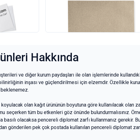
Elvan Para Zarfı
100
adet
114,00 TL
+KDV
rünleri Hakkında
müşterileri ve diğer kurum paydaşları ile olan işlemlerinde kullandık
ilinirliğinin inşası ve güçlendirilmesi için elzemdir. Özellikle kur
ı beklenemez.
e koyulacak olan kağıt ürününün boyutuna göre kullanılacak olan z
unu seçerken tüm bu etkenleri göz önünde bulundurmalısınız. Örn
da basılı olacaksa pencereli diplomat zarfı kullanmanız gerekir. Bu 
an gönderilen pek çok postada kullanılan pencereli diplomat zarfl