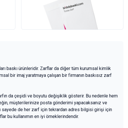
Torba Zarf
10
adet
187,00 TL
+KDV
(19)
ları baskı ürünleridir. Zarflar da diğer tüm kurumsal kimlik
umsal bir imaj yaratmaya çalışan bir firmanın baskısız zarf
arfın da çeşidi ve boyutu değişiklik gösterir. Bu nedenle hem
eğin, müşterilerinize posta gönderimi yapacaksanız ve
sayede de her zarf için tekrardan adres bilgisi girişi için
ar bu kullanımın en iyi örneklerindendir.