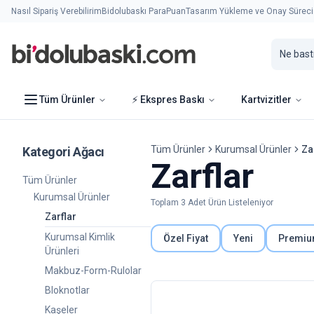
Nasıl Sipariş Verebilirim
Bidolubaskı ParaPuan
Tasarım Yükleme ve Onay Süreci
Tüm Ürünler
⚡ Ekspres Baskı
Kartvizitler
Tüm Ürünler
Kurumsal Ürünler
Za
Kategori Ağacı
Zarflar
Tüm Ürünler
Kurumsal Ürünler
Toplam
3
Adet Ürün Listeleniyor
Zarflar
Kurumsal Kimlik
Özel Fiyat
Yeni
Premi
Ürünleri
Makbuz-Form-Rulolar
Bloknotlar
Kaşeler