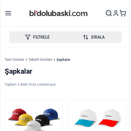
FİLTRELE
SIRALA
Tüm Ürünler
Tekstil Ürünleri
Şapkalar
Şapkalar
Toplam
3
Adet Ürün Listeleniyor
Şapka Baskı - Gabardin
Şapka Baskı - Siper
Renkli
10
adet
1
adet