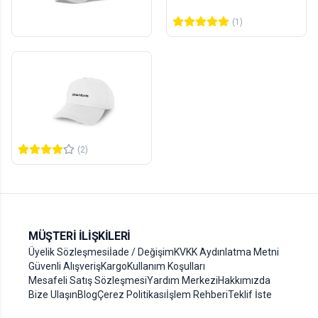
430,00 TL
417,00 TL
+KDV
+KDV
(1)
Şapka Baskı - Tamamı
Renkli
1
adet
417,00 TL
+KDV
(2)
MÜŞTERI İLIŞKILERI
Üyelik Sözleşmesi
İade / Değişim
KVKK Aydınlatma Metni
Güvenli Alışveriş
Kargo
Kullanım Koşulları
Mesafeli Satış Sözleşmesi
Yardım Merkezi
Hakkımızda
Bize Ulaşın
Blog
Çerez Politikası
İşlem Rehberi
Teklif İste