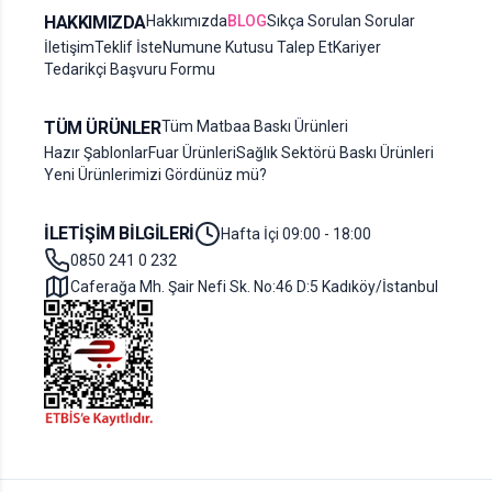
HAKKIMIZDA
Hakkımızda
BLOG
Sıkça Sorulan Sorular
İletişim
Teklif İste
Numune Kutusu Talep Et
Kariyer
Tedarikçi Başvuru Formu
TÜM ÜRÜNLER
Tüm Matbaa Baskı Ürünleri
Hazır Şablonlar
Fuar Ürünleri
Sağlık Sektörü Baskı Ürünleri
Yeni Ürünlerimizi Gördünüz mü?
İLETIŞIM BILGILERI
Hafta İçi 09:00 - 18:00
0850 241 0 232
Caferağa Mh. Şair Nefi Sk. No:46 D:5 Kadıköy/İstanbul