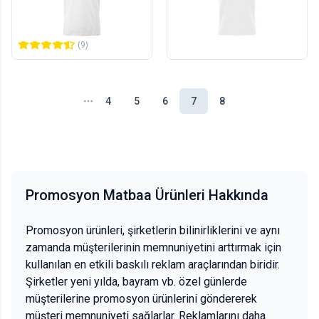
1
adet
1
adet
764,00 TL
709,00 TL
+KDV
+KDV
(9)
4
5
6
7
8
Promosyon Matbaa Ürünleri Hakkında
Promosyon ürünleri, şirketlerin bilinirliklerini ve aynı
zamanda müşterilerinin memnuniyetini arttırmak için
kullanılan en etkili baskılı reklam araçlarından biridir.
Şirketler yeni yılda, bayram vb. özel günlerde
müşterilerine promosyon ürünlerini göndererek
müşteri memnuniyeti sağlarlar. Reklamlarını daha