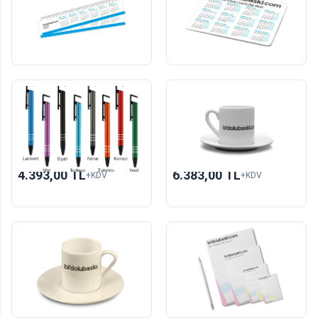
100
adet
1
adet
403,00 TL
179,00 TL
+KDV
+KDV
(10)
(1)
Yeni
Yeni
Telefon Tutucu Metal
Türk Kahvesi Fincan Seti
Kalem
100
adet
30
adet
4.393,00 TL
6.383,00 TL
+KDV
+KDV
Türk Kahvesi Fincanı
Tutkallı Bloknot
1
adet
25
adet
511,00 TL
852,00 TL
+KDV
+KDV
(7)
(121)