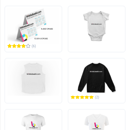
Yeni
Üçgen Piramit Masa
Unisex Bebek Body
Takvimi
10
adet
1
adet
238,00 TL
585,00 TL
+KDV
+KDV
(6)
Yeni
Yeni
Unisex Kolsuz Tişört
Unisex Sweatshirt
1
adet
1
adet
770,00 TL
1.292,00 TL
+KDV
+KDV
(2)
Yeni
Unisex Tişört - V Yaka
Unisex Tişört