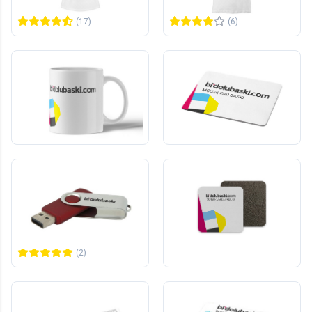
680,00 TL
439,00 TL
+KDV
+KDV
(17)
(6)
Standart Kupa Bardak
Standart Mouse Pad
1
adet
1
adet
279,00 TL
208,00 TL
+KDV
+KDV
(59)
(15)
Yeni
Standart USB Bellek
Sünger Bardak Altlığı
10
adet
1
adet
2.361,00 TL
113,00 TL
+KDV
+KDV
(2)
Takvimli Cetvel
Takvimli Mouse Pad