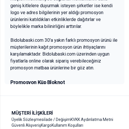
geniş kitlelere duyurmak isteyen şirketler ise kendi
logo ve adres bilgilerinin yer aldığı promosyon
ürünlerini katıldıkları etkinliklerde dağıtırlar ve
böylelikle marka bilinirliğini arttırılar.
Bidolubaski.com 30'a yakın farklı promosyon ürünü ile
müşterilerinin kağıt promosyon ürün ihtiyaçlarını
karşılamaktadır. Bidolubaski.com üzerinden uygun
fiyatlarla online olarak sipariş verebileceğiniz
promosyon matbaa ürünlerine bir göz atın.
Promosyon Küp Bloknot
Her sektörün olmazsa olmaz ofis masası ihtiyacı küp
bloknotlar... Şirket logonuzun ve adresinizin bulunduğu
promosyon küp bloknotlar ile müşterilerinizin
MÜŞTERI İLIŞKILERI
masasında kolaylıkla yer alabilirsiniz. Promosyon küp
Üyelik Sözleşmesi
İade / Değişim
KVKK Aydınlatma Metni
bloknot baskılarınızı Bidolubaski.com'da 250 ya da
Güvenli Alışveriş
Kargo
Kullanım Koşulları