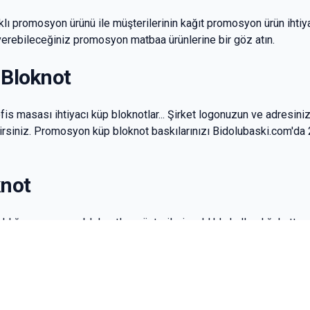
klı promosyon ürünü ile müşterilerinin kağıt promosyon ürün ihtiy
ş verebileceğiniz promosyon matbaa ürünlerine bir göz atın.
Bloknot
s masası ihtiyacı küp bloknotlar... Şirket logonuzun ve adresini
lirsiniz. Promosyon küp bloknot baskılarınızı Bidolubaski.com'da 
not
aldığı promosyon bloknotlar müşterilerin sıklıkla kullandığı hatta
promosyon bloknot defterleri uygun fiyatlarla online olarak bastır
im ve Promosyon Ajanda