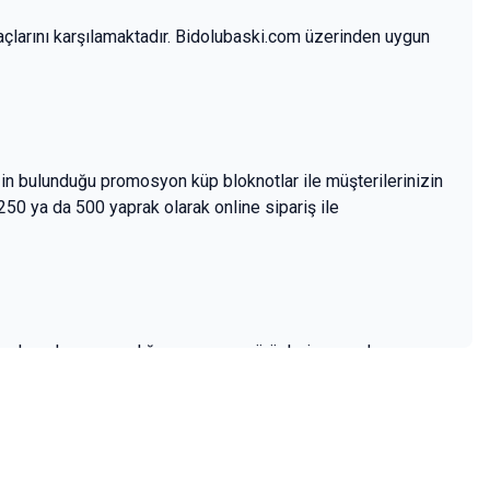
açlarını karşılamaktadır. Bidolubaski.com üzerinden uygun
zin bulunduğu promosyon küp bloknotlar ile müşterilerinizin
250 ya da 500 yaprak olarak online sipariş ile
 yanlarından ayırmadığı promosyon ürünleri arasında yer
abilirsiniz.