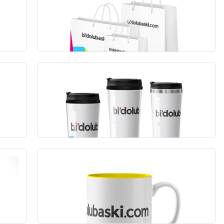
Premium Karton Çanta
250
adet
17.883,00 TL
+KDV
Promosyon Termos Mug
1
adet
504,00 TL
+KDV
(13)
Renkli Kupa Bardak
1
adet
323,00 TL
+KDV
(50)