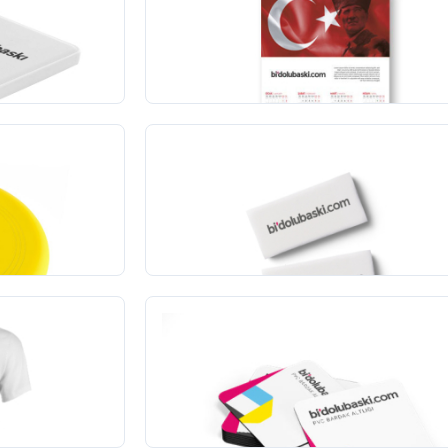
h
Poster Duvar Takvimi
1
adet
31,00 TL
+KDV
(18)
Promosyon Silgi
125
adet
375,00 TL
+KDV
PVC Bardak Altlığı
1000
adet
11.758,00 TL
+KDV
(3)