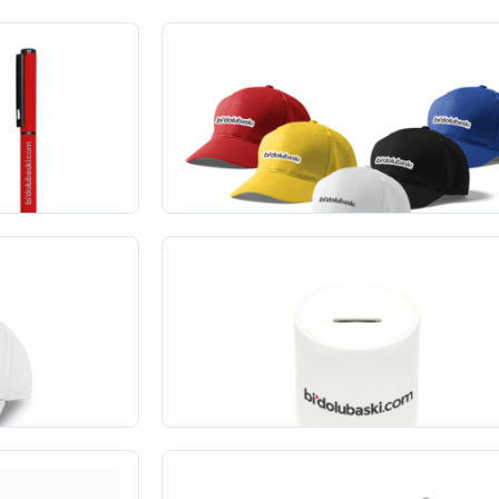
Şapka Baskı - Gabardin
10
adet
430,00 TL
+KDV
Yeni
Seramik Kumbara
1
adet
377,00 TL
+KDV