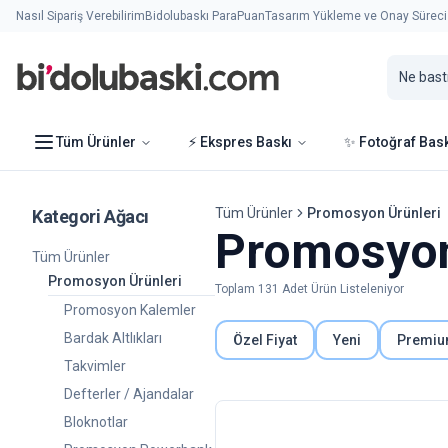
Nasıl Sipariş Verebilirim
Bidolubaskı ParaPuan
Tasarım Yükleme ve Onay Süreci
Tüm Ürünler
⚡ Ekspres Baskı
✨ Fotoğraf Bas
Tüm Ürünler
Promosyon Ürünleri
Kategori Ağacı
Promosyon
Tüm Ürünler
Promosyon Ürünleri
Toplam
131
Adet Ürün Listeleniyor
Promosyon Kalemler
Bardak Altlıkları
Özel Fiyat
Yeni
Premi
Takvimler
Defterler / Ajandalar
Bloknotlar