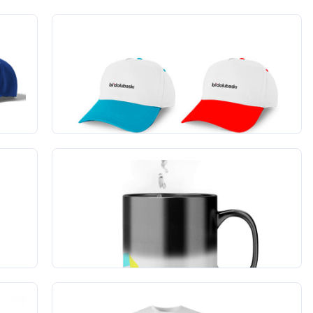
Şapka Baskı - Siper Renkli
1
adet
417,00 TL
+KDV
(1)
Sihirli Kupa Bardak
1
adet
360,00 TL
+KDV
(8)