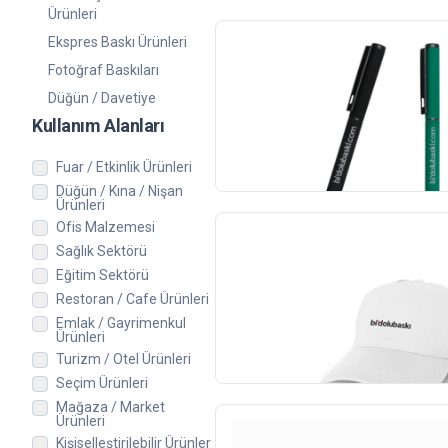
Ürünleri
Ekspres Baskı Ürünleri
Yeni
Fotoğraf Baskıları
Rubber Gövde Metal Kalem
Düğün / Davetiye
100
adet
Kullanım Alanları
5.903,00 TL
+KDV
Fuar / Etkinlik Ürünleri
Düğün / Kına / Nişan
Ürünleri
Ofis Malzemesi
Sağlık Sektörü
Şapka Baskı - Tamamı Renkli
Eğitim Sektörü
Restoran / Cafe Ürünleri
1
adet
Emlak / Gayrimenkul
417,00 TL
+KDV
Ürünleri
(2)
Turizm / Otel Ürünleri
Seçim Ürünleri
Mağaza / Market
Ürünleri
Kişiselleştirilebilir Ürünler