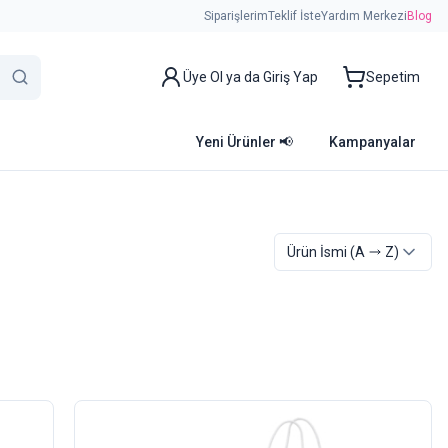
Siparişlerim
Teklif İste
Yardım Merkezi
Blog
Üye Ol ya da Giriş Yap
Sepetim
Yeni Ürünler 📢
Kampanyalar
Ürün İsmi
(A
Z)