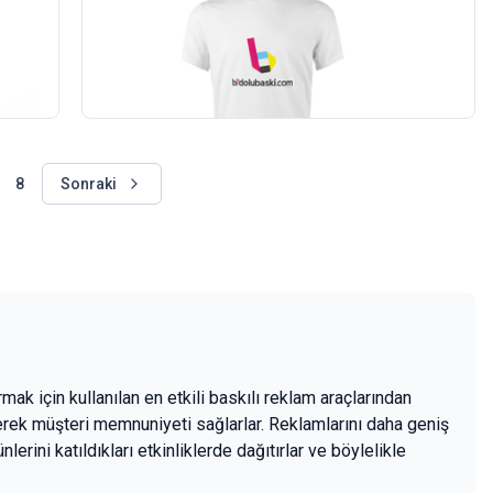
Spor Tişört Baskı - Bisiklet Yaka
1
adet
681,00 TL
+KDV
(1)
8
Sonraki
mak için kullanılan en etkili baskılı reklam araçlarından
rerek müşteri memnuniyeti sağlarlar. Reklamlarını daha geniş
erini katıldıkları etkinliklerde dağıtırlar ve böylelikle