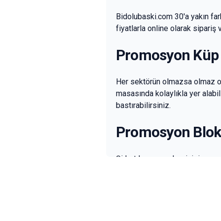
Bidolubaski.com 30'a yakın far
fiyatlarla online olarak sipari
Promosyon Küp 
Her sektörün olmazsa olmaz ofi
masasında kolaylıkla yer alabi
bastırabilirsiniz.
Promosyon Blok
Şirket logo ve adresinizin yer 
almaktadır. Bidolubaski.com'da 
Promosyon Takv