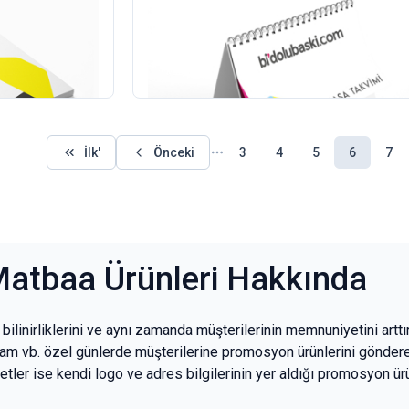
Spiralli Masa Takvimi
6
adet
461,00 TL
+KDV
(37)
İlk'
Önceki
3
4
5
6
7
atbaa Ürünleri Hakkında
bilinirliklerini ve aynı zamanda müşterilerinin memnuniyetini arttır
bayram vb. özel günlerde müşterilerine promosyon ürünlerini gönde
tler ise kendi logo ve adres bilgilerinin yer aldığı promosyon ürünl