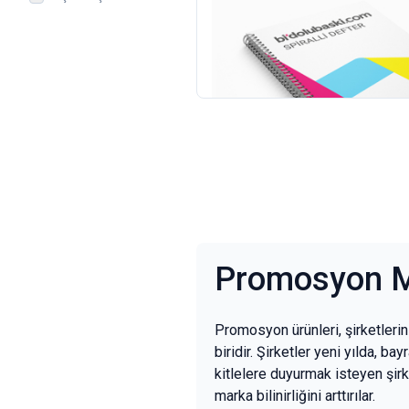
Spiralli Bloknot / Defter
100
adet
11.482,00 TL
+KDV
(9)
Promosyon M
Promosyon ürünleri, şirketlerin 
biridir. Şirketler yeni yılda, 
kitlelere duyurmak isteyen şirke
marka bilinirliğini arttırılar.