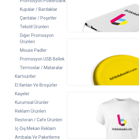
Plastik Powerbank - 5000 mA
Promosyon Powerbank
Kupalar / Bardaklar
1
adet
538,00 TL
+KDV
Çantalar / Poşetler
Tekstil Ürünleri
Diğer Promosyon
Ürünleri
Mouse Padler
Promosyon Frizbi
Promosyon USB Bellek
100
adet
Termoslar / Mataralar
4.198,00 TL
+KDV
Kartvizitler
(1)
El İlanları Ve Broşürler
Kaşeler
Kurumsal Ürünler
Promosyon Tişört
Reklam Ürünleri
1
adet
Restoran / Cafe Ürünleri
358,00 TL
+KDV
İç-Dış Mekan Reklam
(20)
Ambalaj Ve Paketleme