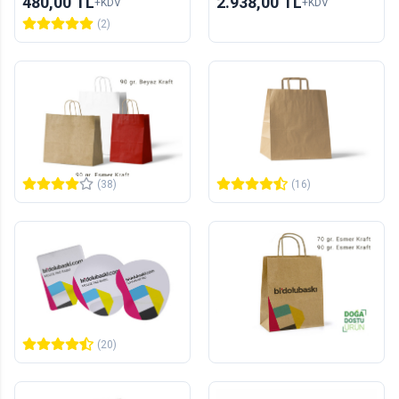
480,00 TL
2.938,00 TL
+KDV
+KDV
(2)
Baskısız Burgu Saplı
Baskısız Düz Saplı Kağıt
Kağıt Poşet/Çanta
Poşet / Çanta
50
adet
50
adet
139,00 TL
105,00 TL
+KDV
+KDV
(38)
(16)
Bilek Destekli Mouse
Burgu Saplı Kağıt Poşet /
Pad
Çanta
1
adet
5000
adet
233,00 TL
19.202,00 TL
+KDV
+KDV
(20)