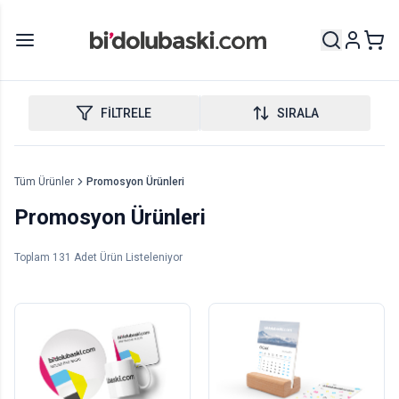
FİLTRELE
SIRALA
Tüm Ürünler
Promosyon Ürünleri
Promosyon Ürünleri
Toplam
131
Adet Ürün Listeleniyor
3'lü Set: Kupa + Mouse
Ahşap Tabanlı Masa
Pad + Bardak Altlığı
Takvimi
1
adet
1
adet