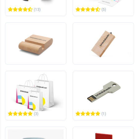
473,00 TL
215,00 TL
+KDV
+KDV
(13)
(5)
Ahşap Telefon Tutucu
Ahşap USB Bellek
100
adet
10
adet
2.625,00 TL
2.348,00 TL
+KDV
+KDV
(7)
(2)
Amerikan Bristol Karton
Anahtar USB Bellek
Çanta
250
adet
10
adet
14.331,00 TL
2.480,00 TL
+KDV
+KDV
(3)
(1)
Yeni