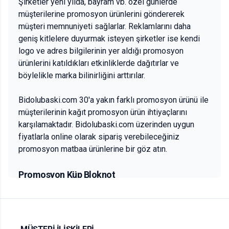
Şirketler yeni yılda, bayram vb. özel günlerde
müşterilerine promosyon ürünlerini göndererek
müşteri memnuniyeti sağlarlar. Reklamlarını daha
geniş kitlelere duyurmak isteyen şirketler ise kendi
logo ve adres bilgilerinin yer aldığı promosyon
ürünlerini katıldıkları etkinliklerde dağıtırlar ve
böylelikle marka bilinirliğini arttırılar.
Bidolubaski.com 30'a yakın farklı promosyon ürünü ile
müşterilerinin kağıt promosyon ürün ihtiyaçlarını
karşılamaktadır. Bidolubaski.com üzerinden uygun
fiyatlarla online olarak sipariş verebileceğiniz
promosyon matbaa ürünlerine bir göz atın.
Promosyon Küp Bloknot
Her sektörün olmazsa olmaz ofis masası ihtiyacı küp
bloknotlar... Şirket logonuzun ve adresinizin bulunduğu
promosyon küp bloknotlar ile müşterilerinizin