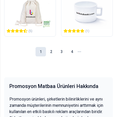
İp Büzgülü Ham Bez Sırt
Çay/Kahve Fincanı
Çantası
1
adet
1
adet
177,00 TL
319,00 TL
+KDV
+KDV
(5)
(1)
1
2
3
4
Promosyon Matbaa Ürünleri Hakkında
Promosyon ürünleri, şirketlerin bilinirliklerini ve aynı
zamanda müşterilerinin memnuniyetini arttırmak için
kullanılan en etkili baskılı reklam araçlarından biridir.