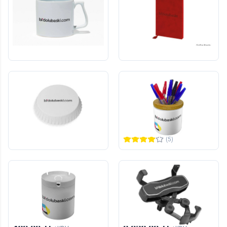
Ayraçlı Tarihsiz Defter /
Asimetrik Kulplu Kupa
Ajanda
1
adet
10
adet
312,00 TL
3.077,00 TL
+KDV
+KDV
Yeni
Baskılı Kalemlik
Baskılı Bardak Kapağı
5000
adet
1
adet
12.480,00 TL
440,00 TL
+KDV
+KDV
(5)
Yeni
Baskılı Küllük/Kül Tablası
Baskılı Örümcek Telefon
Tutacağı
1
adet
10
adet