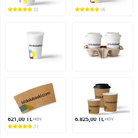
3.286,00 TL
5.093,00 TL
+KDV
+KDV
(2)
(4)
Karton Bardak - Soğuk
Karton Bardak Taşıyıcı
İçecek
1000
adet
220
adet
9.622,00 TL
2.569,00 TL
+KDV
+KDV
Yeni
Karton Bardak Tutacağı
Kraft Karton Bardak -
Double Wall
1000
adet
1000
adet
621,00 TL
6.825,00 TL
+KDV
+KDV
(1)