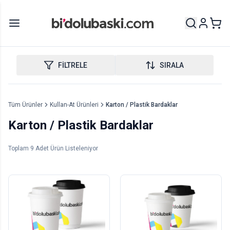
FİLTRELE
SIRALA
Tüm Ürünler
Kullan-At Ürünleri
Karton / Plastik Bardaklar
Karton / Plastik Bardaklar
Toplam
9
Adet Ürün Listeleniyor
Karton Bardak - Double
Karton Bardak - Sıcak
Wall
İçecek
1000
adet
1000
adet