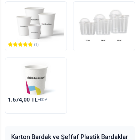
Logo Baskılı Karton
Şeffaf Plastik Bardak
Bardak
1000
adet
100
adet
2.318,00 TL
323,00 TL
+KDV
+KDV
(1)
Yeni
Waffle Kabartmalı Karton
Bardak - Double Wall
500
adet
1.674,00 TL
+KDV
Karton Bardak ve Şeffaf Plastik Bardaklar