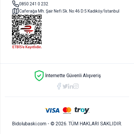
0850 241 0 232
Gerekenler
Caferağa Mh. Şair Nefi Sk. No:46 D:5 Kadıköy/İstanbul
- Sipariş vereceğiniz karton bardak özelliklerini (ebat,
adet vb.) doğru yazarak teklif istediğinizden emin
olun.
- Karton bardak tasarımında kullanacağınız logo
görsellerinin yüksek çözünürlükte olmasına dikkat
edin.
-Tasarımınızı siteye yüklerken psd, ai ya da pdf
formatında yükleyiniz.
İnternette Güvenli Alışveriş
Bidolubaski.com - ©
2026
.
TÜM HAKLARI SAKLIDIR.