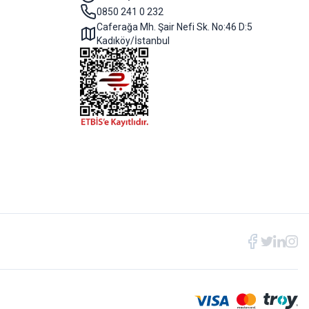
0850 241 0 232
Caferağa Mh. Şair Nefi Sk. No:46 D:5
Kadıköy/İstanbul