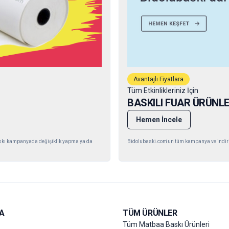
Avantajlı Fiyatlara
Tüm Etkinlikleriniz İçin
BASKILI FUAR ÜRÜNLE
Hemen İncele
ubaskı kampanyada değişiklik yapma ya da
Bidolubaski.com'un tüm kampanya ve indiri
A
TÜM ÜRÜNLER
Tüm Matbaa Baskı Ürünleri