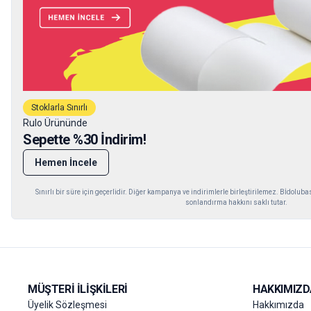
Stoklarla Sınırlı
Rulo Ürününde
Sepette %30 İndirim!
Hemen İncele
Sınırlı bir süre için geçerlidir. Diğer kampanya ve indirimlerle birleştirilemez. Bİdol
sonlandırma hakkını saklı tutar.
MÜŞTERI İLIŞKILERI
HAKKIMIZD
Üyelik Sözleşmesi
Hakkımızda