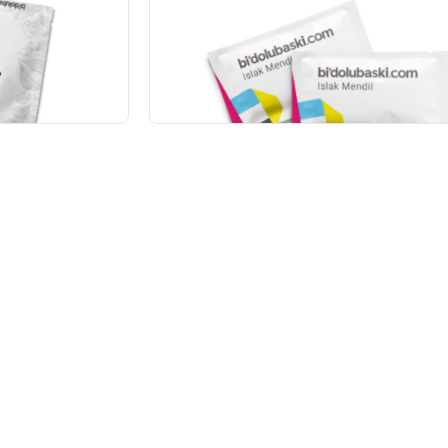
r Tasarımlı)
Islak Mendil
500
adet
12.109,00 TL
+KDV
(7)