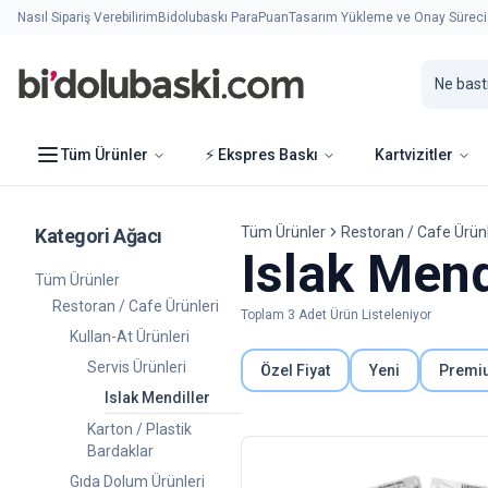
Nasıl Sipariş Verebilirim
Bidolubaskı ParaPuan
Tasarım Yükleme ve Onay Süreci
Tüm Ürünler
⚡ Ekspres Baskı
Kartvizitler
Tüm Ürünler
Restoran / Cafe Ürünl
Kategori Ağacı
Islak Mend
Tüm Ürünler
Restoran / Cafe Ürünleri
Toplam
3
Adet Ürün Listeleniyor
Kullan-At Ürünleri
Servis Ürünleri
Özel Fiyat
Yeni
Premi
Islak Mendiller
Karton / Plastik
Bardaklar
Gıda Dolum Ürünleri