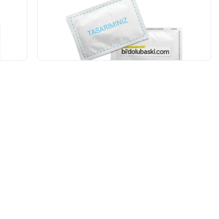
Islak Mendil - Fırsat Ürün
2500
adet
3.228,00 TL
+KDV