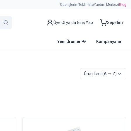
Siparişlerim
Teklif İste
Yardım Merkezi
Blog
Üye Ol ya da Giriş Yap
Sepetim
Yeni Ürünler 📢
Kampanyalar
Ürün İsmi
(A
Z)
Özel Fiyat