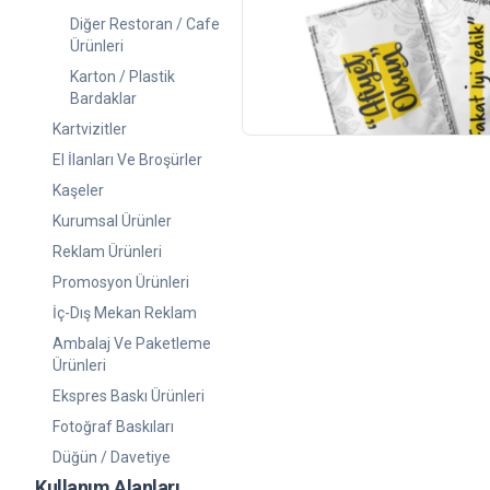
Bidolubaskı Islak Mendil (Hazı
Diğer Restoran / Cafe
Ürünleri
500
adet
450,00 TL
Karton / Plastik
+KDV
Bardaklar
(15)
Kartvizitler
El İlanları Ve Broşürler
Kaşeler
Kurumsal Ürünler
Reklam Ürünleri
Promosyon Ürünleri
İç-Dış Mekan Reklam
Ambalaj Ve Paketleme
Ürünleri
Ekspres Baskı Ürünleri
Fotoğraf Baskıları
Düğün / Davetiye
Kullanım Alanları