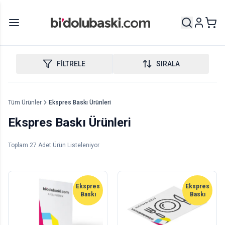
FİLTRELE
SIRALA
Tüm Ürünler
Ekspres Baskı Ürünleri
Ekspres Baskı Ürünleri
Toplam
27
Adet Ürün Listeleniyor
Ekspres
Ekspres
Baskı
Baskı
Ekspres Afiş / Poster
Ekspres Amerikan Servis
1
adet
50
adet
53,00 TL
238,00 TL
+KDV
+KDV