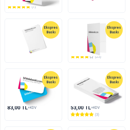
(1)
Ekspres
Ekspres
Baskı
Baskı
Ekspres Antetli Kağıt
Ekspres Cepli Dosya
100
adet
5
adet
151,00 TL
234,00 TL
+KDV
+KDV
(25)
Yeni
Ekspres
Ekspres
Baskı
Baskı
Ekspres El İlanı
Ekspres İki Kenar Oval
Kartvizit
25
adet
100
adet
83,00 TL
53,00 TL
+KDV
+KDV
(3)