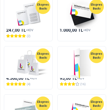
Ekspres
Yeni
Ekspres
Baskı
Baskı
Ekspres İnsert
Ekspres Kabartma Laklı
Kartvizit
10
adet
100
adet
247,00 TL
1.000,00 TL
+KDV
+KDV
(2)
Ekspres
Ekspres
Baskı
Baskı
Ekspres Kağıt Poşet /
Ekspres Karton Sunum
Çanta
Dosyası
300
adet
5
adet
4.560,00 TL
95,00 TL
+KDV
+KDV
(4)
(16)
Ekspres
Ekspres
Baskı
Baskı
Ekspres Kartpostal
Ekspres Kartvizit