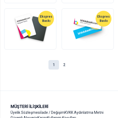
Yeni
Ekspres
Yeni
Ekspres
Baskı
Baskı
Ekspres Magnet
Ekspres Mini Kartvizit
20
adet
50
adet
210,00 TL
89,00 TL
+KDV
+KDV
1
2
MÜŞTERI İLIŞKILERI
Üyelik Sözleşmesi
İade / Değişim
KVKK Aydınlatma Metni
Güvenli Alışveriş
Kargo
Kullanım Koşulları