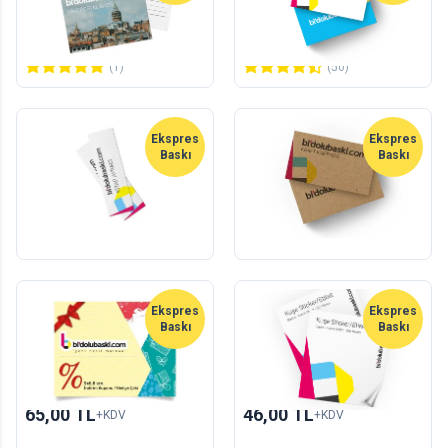
5
adet
25
adet
63,00 TL
49,00 TL
+KDV
+KDV
(1)
(50)
Ekspres
Ekspres
Baskı
Baskı
Ekspres Kitap Ayracı
Ekspres Kraft Kartvizit
10
adet
100
adet
50,00 TL
200,00 TL
+KDV
+KDV
Ekspres
Yeni
Ekspres
Baskı
Baskı
Ekspres Kupon
Ekspres Kuşe Sticker /
Etiket
50
adet
25
adet
65,00 TL
46,00 TL
+KDV
+KDV