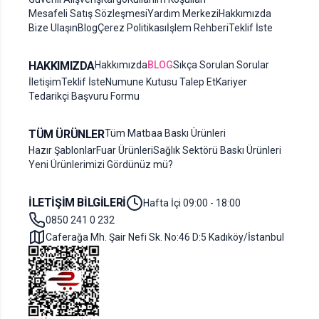
Mesafeli Satış Sözleşmesi
Yardım Merkezi
Hakkımızda
Bize Ulaşın
Blog
Çerez Politikası
İşlem Rehberi
Teklif İste
HAKKIMIZDA
Hakkımızda
BLOG
Sıkça Sorulan Sorular
İletişim
Teklif İste
Numune Kutusu Talep Et
Kariyer
Tedarikçi Başvuru Formu
TÜM ÜRÜNLER
Tüm Matbaa Baskı Ürünleri
Hazır Şablonlar
Fuar Ürünleri
Sağlık Sektörü Baskı Ürünleri
Yeni Ürünlerimizi Gördünüz mü?
İLETIŞIM BILGILERI
Hafta İçi 09:00 - 18:00
0850 241 0 232
Caferağa Mh. Şair Nefi Sk. No:46 D:5 Kadıköy/İstanbul