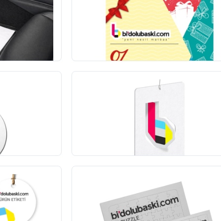
Kupon Baskı
100
adet
100,00 TL
+KDV
(21)
Yeni
3D Oto Kokusu
1000
adet
4.988,00 TL
+KDV
(5)
Yapboz / Puzzle
1
adet