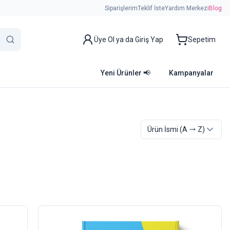
Siparişlerim
Teklif İste
Yardım Merkezi
Blog
Üye Ol ya da Giriş Yap
Sepetim
Yeni Ürünler 📢
Kampanyalar
Ürün İsmi
(A
Z)
Özel Fiyat