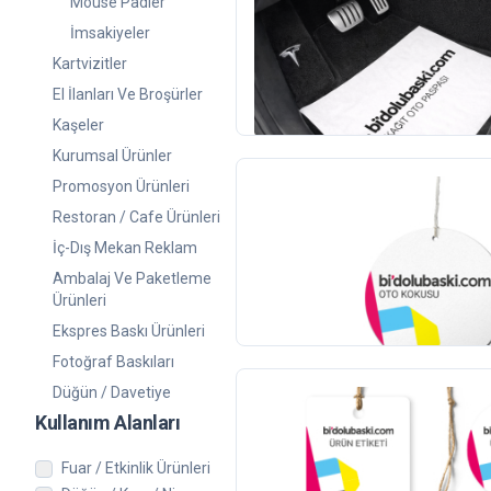
Kağıt Oto Paspas
Mouse Padler
İmsakiyeler
50
adet
Kartvizitler
483,00 TL
+KDV
El İlanları Ve Broşürler
(4)
Kaşeler
Kurumsal Ürünler
Promosyon Ürünleri
Oto Kokusu
Restoran / Cafe Ürünleri
İç-Dış Mekan Reklam
1000
adet
Ambalaj Ve Paketleme
4.774,00 TL
+KDV
Ürünleri
(9)
Ekspres Baskı Ürünleri
Fotoğraf Baskıları
Düğün / Davetiye
Yeni
Kullanım Alanları
Ürün Etiketi - Özel Kesim
Fuar / Etkinlik Ürünleri
80
adet