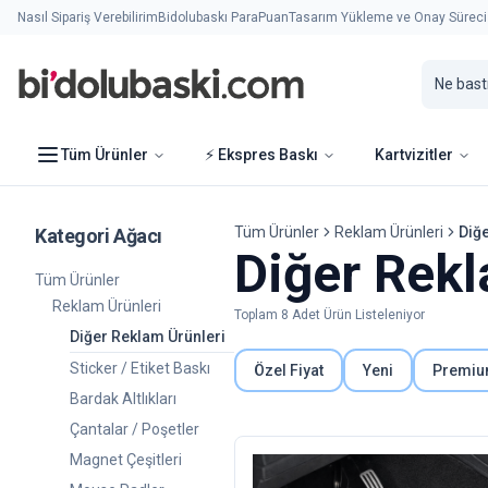
Nasıl Sipariş Verebilirim
Bidolubaskı ParaPuan
Tasarım Yükleme ve Onay Süreci
Tüm Ürünler
⚡ Ekspres Baskı
Kartvizitler
Tüm Ürünler
Reklam Ürünleri
Diğ
Kategori Ağacı
Diğer Rekl
Tüm Ürünler
Reklam Ürünleri
Toplam
8
Adet Ürün Listeleniyor
Diğer Reklam Ürünleri
Sticker / Etiket Baskı
Özel Fiyat
Yeni
Premi
Bardak Altlıkları
Çantalar / Poşetler
Magnet Çeşitleri