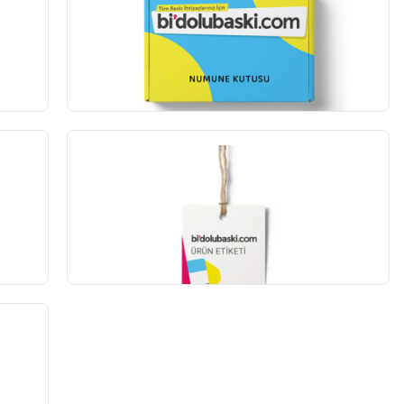
Numune Kutusu
1
adet
70,00 TL
+KDV
(265)
Ürün Etiketi
100
adet
74,00 TL
+KDV
(278)