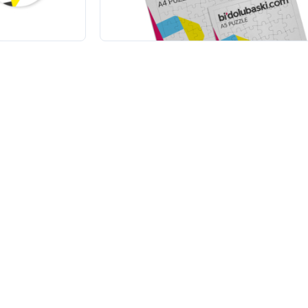
200,00 TL
+KDV
(5)