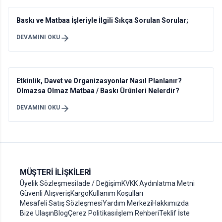
Baskı ve Matbaa İşleriyle İlgili Sıkça Sorulan Sorular;
DEVAMINI OKU
Etkinlik, Davet ve Organizasyonlar Nasıl Planlanır?
Olmazsa Olmaz Matbaa / Baskı Ürünleri Nelerdir?
DEVAMINI OKU
MÜŞTERI İLIŞKILERI
Üyelik Sözleşmesi
İade / Değişim
KVKK Aydınlatma Metni
Güvenli Alışveriş
Kargo
Kullanım Koşulları
Mesafeli Satış Sözleşmesi
Yardım Merkezi
Hakkımızda
Bize Ulaşın
Blog
Çerez Politikası
İşlem Rehberi
Teklif İste