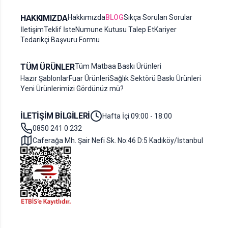
HAKKIMIZDA
Hakkımızda
BLOG
Sıkça Sorulan Sorular
İletişim
Teklif İste
Numune Kutusu Talep Et
Kariyer
Tedarikçi Başvuru Formu
TÜM ÜRÜNLER
Tüm Matbaa Baskı Ürünleri
Hazır Şablonlar
Fuar Ürünleri
Sağlık Sektörü Baskı Ürünleri
Yeni Ürünlerimizi Gördünüz mü?
İLETIŞIM BILGILERI
Hafta İçi 09:00 - 18:00
0850 241 0 232
Caferağa Mh. Şair Nefi Sk. No:46 D:5 Kadıköy/İstanbul