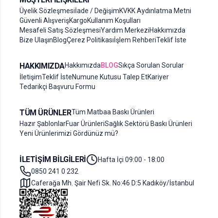
Üyelik Sözleşmesi
İade / Değişim
KVKK Aydınlatma Metni
Güvenli Alışveriş
Kargo
Kullanım Koşulları
Mesafeli Satış Sözleşmesi
Yardım Merkezi
Hakkımızda
Bize Ulaşın
Blog
Çerez Politikası
İşlem Rehberi
Teklif İste
HAKKIMIZDA
Hakkımızda
BLOG
Sıkça Sorulan Sorular
İletişim
Teklif İste
Numune Kutusu Talep Et
Kariyer
Tedarikçi Başvuru Formu
TÜM ÜRÜNLER
Tüm Matbaa Baskı Ürünleri
Hazır Şablonlar
Fuar Ürünleri
Sağlık Sektörü Baskı Ürünleri
Yeni Ürünlerimizi Gördünüz mü?
İLETIŞIM BILGILERI
Hafta İçi 09:00 - 18:00
0850 241 0 232
Caferağa Mh. Şair Nefi Sk. No:46 D:5 Kadıköy/İstanbul