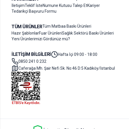
İletişim
Teklif İste
Numune Kutusu Talep Et
Kariyer
Tedarikçi Başvuru Formu
TÜM ÜRÜNLER
Tüm Matbaa Baskı Ürünleri
Hazır Şablonlar
Fuar Ürünleri
Sağlık Sektörü Baskı Ürünleri
Yeni Ürünlerimizi Gördünüz mü?
İLETIŞIM BILGILERI
Hafta İçi 09:00 - 18:00
0850 241 0 232
Caferağa Mh. Şair Nefi Sk. No:46 D:5 Kadıköy/İstanbul