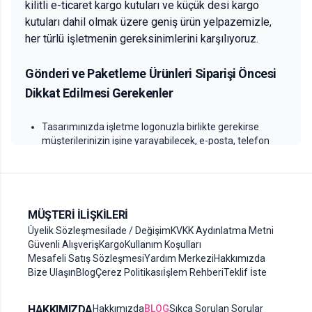
kilitli e-ticaret kargo kutuları ve küçük desi kargo
kutuları dahil olmak üzere geniş ürün yelpazemizle,
her türlü işletmenin gereksinimlerini karşılıyoruz.
Gönderi ve Paketleme Ürünleri Siparişi Öncesi
Dikkat Edilmesi Gerekenler
Tasarımınızda işletme logonuzla birlikte gerekirse
müşterilerinizin işine yarayabilecek, e-posta, telefon
numarası, adres gibi bilgilere de yer verebilirsiniz.
Ürünün baskı alanı içerisinde logonuzun uygun bir
büyüklükte ve konumda olup olmadığını baskı öncesi
kontrol etmenizde fayda olabilir.
MÜŞTERI İLIŞKILERI
Ürün sayfalarında yazan uyarıları dikkate almanız
Üyelik Sözleşmesi
İade / Değişim
KVKK Aydınlatma Metni
sipariş sürecinde olası hataları ve zaman kayıplarını
Güvenli Alışveriş
Kargo
Kullanım Koşulları
önleyecektir.
Mesafeli Satış Sözleşmesi
Yardım Merkezi
Hakkımızda
Ürün sayfalarında bulunan şablonlarımızdan ücretsiz
Bize Ulaşın
Blog
Çerez Politikası
İşlem Rehberi
Teklif İste
faydalanabilirsiniz.
HAKKIMIZDA
Hakkımızda
BLOG
Sıkça Sorulan Sorular